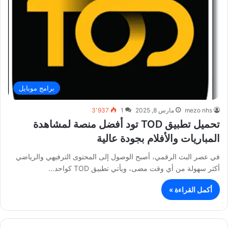
برامج موبايل
mezo nhs
مارس 8, 2025
1
3٬937
تحميل تطبيق TOD تود أفضل منصة لمشاهدة
المباريات والأفلام بجودة عالية
في عصر البث الرقمي، أصبح الوصول إلى المحتوى الترفيهي والرياضي
أكثر سهولة من أي وقت مضى، ويأتي تطبيق TOD كواحد…
أكمل القراءة »