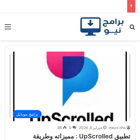
بحث عن
الق
برامج موبايل
mezo nhs
فبراير 8, 2026
0
88
تطبيق UpScrolled : مميزاته وطريقة