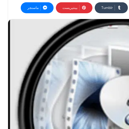
بينتيريست
ماسنجر