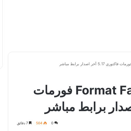
تنزيل برنامج Format Factory فورمات
0
564
7 دقائق