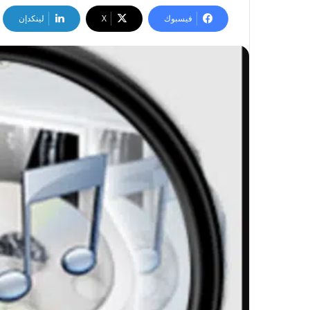
فيسبوك
‫X
لينكدإن