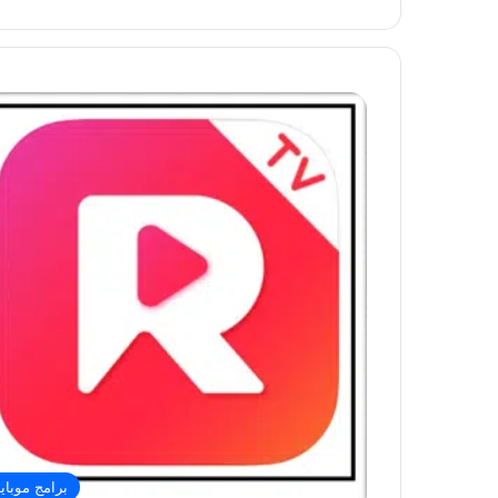
برامج موباي