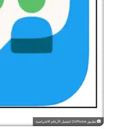
تطبيق OnPhone لتفعيل الأرقام الافتراضية