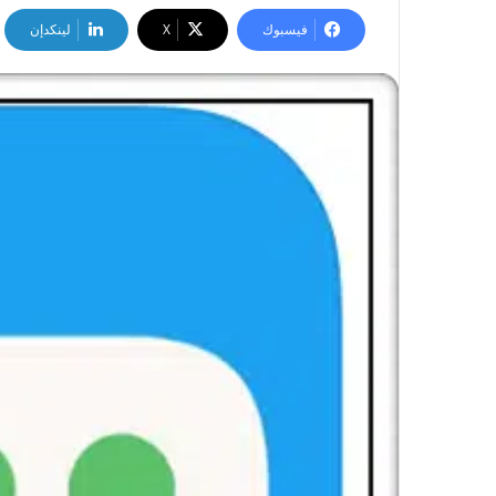
فيسبوك
‫X
لينكدإن