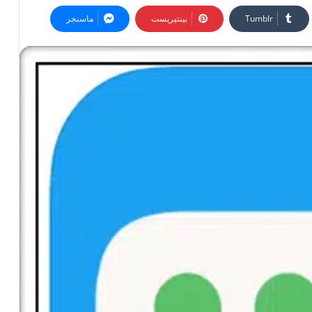
بينتيريست
ماسنجر