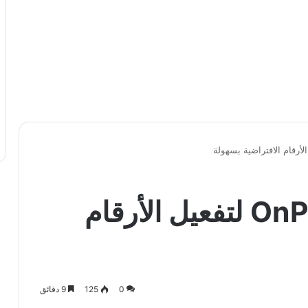
تحميل تطبيق OnPhone لتفعيل الأرقام
0
125
9 دقائق